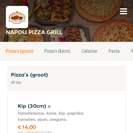
NAPOLI PIZZA GRILL
Pizza's (groot)
Pizza's (klein)
Calzone
Pasta
Pizza's (groot)
30 cm.
Kip (30cm)
Tomatensaus, kaas, kip, paprika,
tomaten, ajuin, oregano.
€ 14,00
incl. statiegeld (€ 0,00)