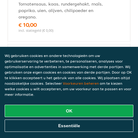
Tomatensaus, kaas, rundergehakt, maïs,
paprika, uien, olijven, chilipoeder en
oregano.
€ 10,00
incl. statiegeld (€ 0,00)
Hawai (25cm)
Wij gebruiken cookies en andere technologieën om uw
gebruikerservaring te verbeteren, te personaliseren, analyses voor
Tomatensaus, ham, kaas en ananas.
optimalisatie en advertenties in samenwerking met derde partijen. Wij
€ 10,00
gebruiken onze eigen cookies en cookies van derde partijen. Door op OK
incl. statiegeld (€ 0,00)
te klikken accepteert u het gebruik van alle cookies. Wij plaatsen altijd
noodzakelijke cookies. Selecteer
Voorkeuren beheren
om te kiezen
welke cookies u wilt accepteren, om uw voorkeur aan te passen en voor
meer informatie.
Ansjovis (25cm)
Tomatensaus, kaas, ansjovis, olijven en
OK
oregano.
€ 10,00
Online Eten Bestellen
Essentiële
incl. statiegeld (€ 0,00)